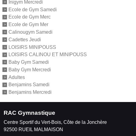
Inigym Mercredi
Ecole de Gym Samedi
Ecole de Gym Merc
Ecole de Gym Mer
Calinougym Samedi
Cadettes Jeudi
LOISIRS MINIPOUSS
LOISIRS CALINOU ET MINIPOUSS
Baby Gym Samedi
Baby Gym Mercredi
Adultes
Benjamins Samedi
Benjamins Mercredi
RAC Gymnastique
Centre Sportif du Vert-Bois, Côte de la Jonchère
92500
RUEIL MALMAISON