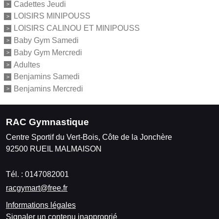
Cadettes Jeudi
LOISIRS MINIPOUSS
LOISIRS CALINOU ET MINIPOUSS
Baby Gym Samedi
Baby Gym Mercredi
Adultes
Benjamins Samedi
Benjamins Mercredi
RAC Gymnastique
Centre Sportif du Vert-Bois, Côte de la Jonchère
92500
RUEIL MALMAISON
Tél. :
0147082001
racgymart@free.fr
Informations légales
Signaler un contenu inapproprié