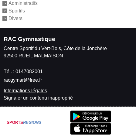
Administratifs
Sportifs
Divers
RAC Gymnastique
Centre Sportif du Vert-Bois, Côte de la Jonchère
92500
RUEIL MALMAISON
Tél. :
0147082001
racgymart@free.fr
Informations légales
Signaler un contenu inapproprié
SPORTS
REGIONS