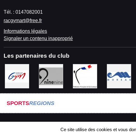
Tél. :
0147082001
racgymart@free.fr
Informations légales
Signaler un contenu inapproprié
Les partenaires du club
SPORTS
REGIONS
Ce site utilise des cookies et vous do