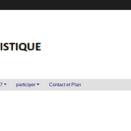
7
participer
Contact et Plan