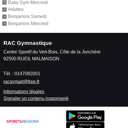
Baby Gym Mercredi
Adultes
Benjamins Samedi
Benjamins Mercredi
RAC Gymnastique
Centre Sportif du Vert-Bois, Côte de la Jonchère
92500
RUEIL MALMAISON
Tél. :
0147082001
racgymart@free.fr
Informations légales
Signaler un contenu inapproprié
SPORTS
REGIONS