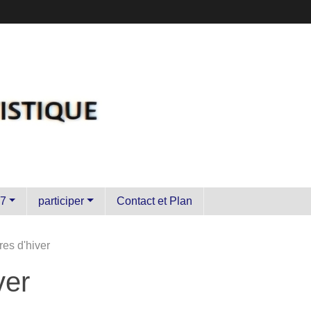
7
participer
Contact et Plan
es d'hiver
ver