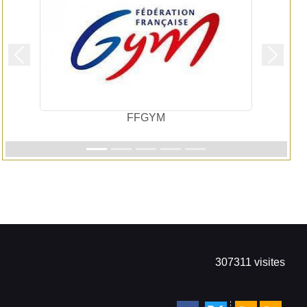
Précedent
Suivan
FFGYM
307311
visites