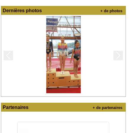
Dernières photos
+ de photos
Précedent
Suivan
Partenaires
+ de partenaires