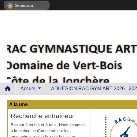
Panneau de gestion des cookies
Se connecter
Accueil
ADHESION RAC GYM ART 2026 - 202
A la une
Recherche entraîneur
Bonjour à toutes et à tous, Nous sommes
à la recherche d'un entraîneur les
mercredis et samedis pour la saison