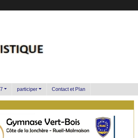
7
participer
Contact et Plan